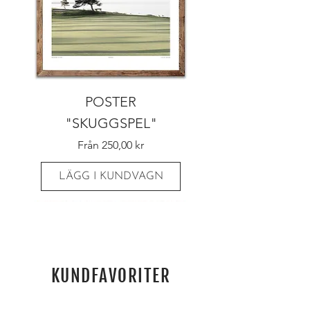
POSTER
"SKUGGSPEL"
Reapris
Från
250,00 kr
LÄGG I KUNDVAGN
KUNDFAVORITER