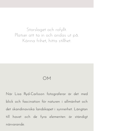
Storslaget och rofyllt.
Platser att ta in och andas ut på.
Känna frihet, hitta stillhet.
OM
När Lisa Ryd-Carlsson fotograferar är det med
blick och fascination för naturen i allmänhet och
det skandinaviska landskapet i synnerhet. Längtan
till havet och de fyra elementen är ständigt
närvarande.