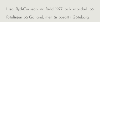
Lisa Ryd-Carlsson är född 1977 och utbildad på
fotolinjen på Gotland, men är bosatt i Göteborg.
- Daniel Blomqvist, Frilansskribent
INFO & KONTAKT
OUTLET
30%