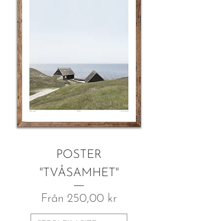
POSTER
"TVÅSAMHET"
Reapris
Från
250,00 kr