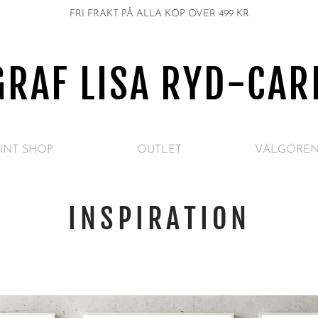
FRI FRAKT PÅ ALLA KÖP ÖVER 499 KR
GRAF LISA RYD-CAR
INT SHOP
OUTLET
VÄLGÖREN
INSPIRATION