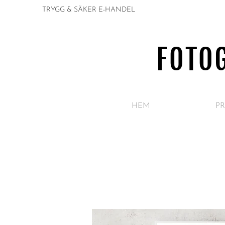
TRYGG & SÄKER E-HANDEL
FOTO
HEM
PR