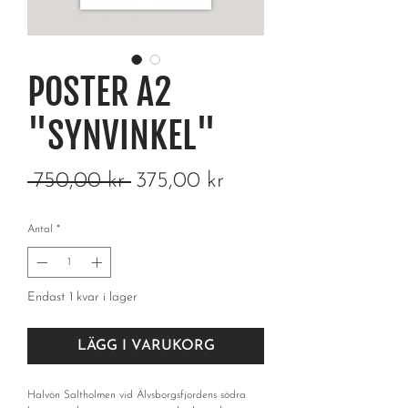
POSTER A2
"SYNVINKEL"
Ordinarie
Reapris
 750,00 kr 
375,00 kr
pris
Antal
*
Endast 1 kvar i lager
LÄGG I VARUKORG
Halvön Saltholmen vid Älvsborgsfjordens södra