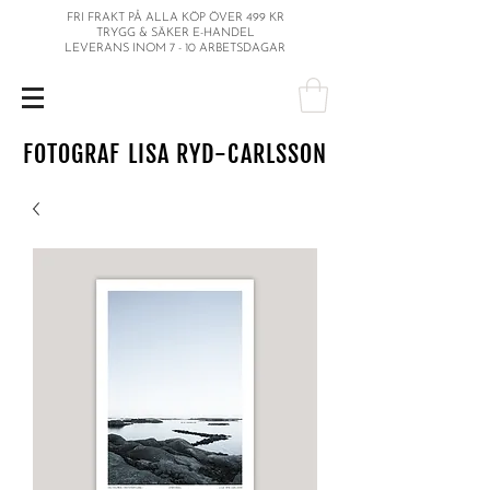
FRI FRAKT PÅ ALLA KÖP ÖVER 499 KR
TRYGG & SÄKER E-HANDEL
LEVERANS INOM 7 - 10 ARBETSDAGAR
FOTOGRAF LISA RYD-CARLSSON