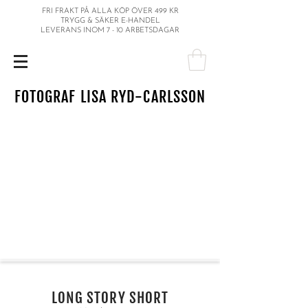
FRI FRAKT PÅ ALLA KÖP ÖVER 499 KR
TRYGG & SÄKER E-HANDEL
LEVERANS INOM 7 - 10 ARBETSDAGAR
FOTOGRAF LISA RYD-CARLSSON
LONG STORY SHORT